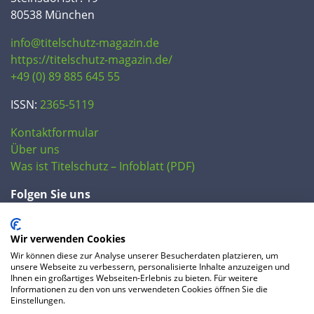
80538 München
info@titelschutz-magazin.de
https://titelschutz-magazin.de/
+49 (0) 89 885 645 55
ISSN:
2365-5119
Kontaktformular
Über uns
Was ist Titelschutz – Infoblatt (PDF)
Folgen Sie uns
Wir verwenden Cookies
Wir können diese zur Analyse unserer Besucherdaten platzieren, um
unsere Webseite zu verbessern, personalisierte Inhalte anzuzeigen und
Ihnen ein großartiges Webseiten-Erlebnis zu bieten. Für weitere
Informationen zu den von uns verwendeten Cookies öffnen Sie die
Einstellungen.