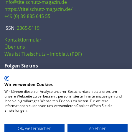
info@titelschutz-magazin.de
https://titelschutz-magazin.de/
+49 (0) 89 885 645 55
ISSN:
2365-5119
Kontaktformular
Über uns
Was ist Titelschutz – Infoblatt (PDF)
Folgen Sie uns
Wir verwenden Cookies
Wir können diese zur Analyse unserer Besucherdaten platzieren, um
unsere Webseite zu verbessern, personalisierte Inhalte anzuzeigen und
Ihnen ein großartiges Webseiten-Erlebnis zu bieten. Für weitere
Informationen zu den von uns verwendeten Cookies öffnen Sie die
Einstellungen.
© 2020 IP Central GmbH
Ok, weitermachen
Ablehnen
FAQ
Datenschutzerklärung
AGB
Preise