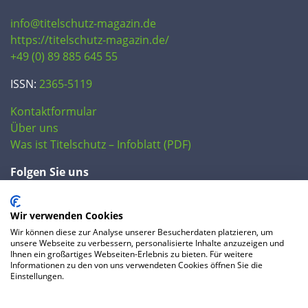
info@titelschutz-magazin.de
https://titelschutz-magazin.de/
+49 (0) 89 885 645 55
ISSN:
2365-5119
Kontaktformular
Über uns
Was ist Titelschutz – Infoblatt (PDF)
Folgen Sie uns
Wir verwenden Cookies
Wir können diese zur Analyse unserer Besucherdaten platzieren, um
unsere Webseite zu verbessern, personalisierte Inhalte anzuzeigen und
Ihnen ein großartiges Webseiten-Erlebnis zu bieten. Für weitere
Informationen zu den von uns verwendeten Cookies öffnen Sie die
Einstellungen.
© 2020 IP Central GmbH