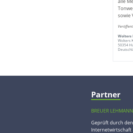
alle M
Tonwer
sowie 
Veröffent
Wolters
Wolters 
50354 Hü
Deutschl
Partner
BREUER LEHMANN
Geprüft durch de
Internetwirtschaft 