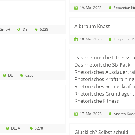
19. Mai 2023
Sebastian K
Albtraum Knast
m GmbH
DE
6228
18. Mai 2023
Jacqueline P
Das rhetorische Fitnessst
Das rhetorische Six Pack
Rhetorisches Ausdauertra
DE
6257
Rhetorisches Krafttraining
Rhetorisches Schnellkraftt
Rhetorisches Grundlagent
Rhetorische Fitness
17. Mai 2023
Andrea Köck
DE
AT
6278
Glücklich? Selbst schuld!