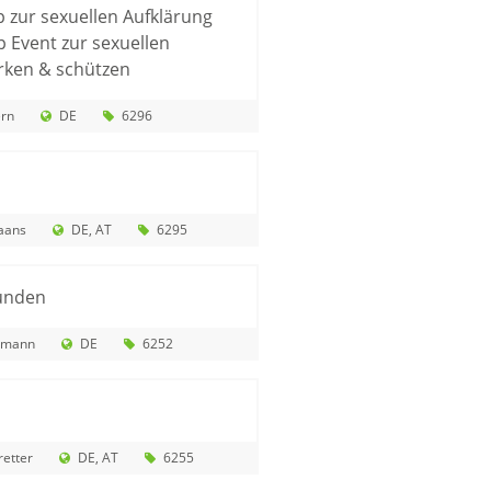
zur sexuellen Aufklärung
Event zur sexuellen
ärken & schützen
ern
DE
6296
aans
DE
AT
6295
bunden
hmann
DE
6252
etter
DE
AT
6255