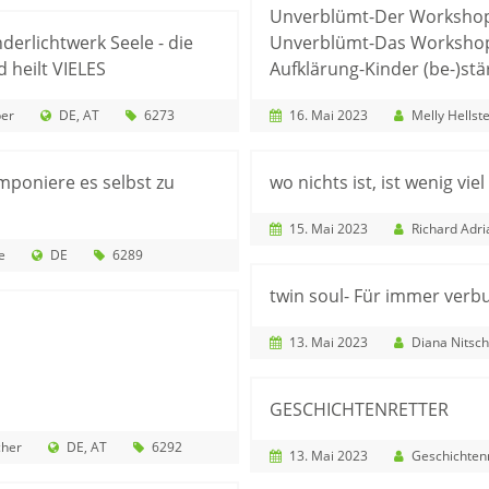
Unverblümt-Der Workshop 
erlichtwerk Seele - die
Unverblümt-Das Workshop 
 heilt VIELES
Aufklärung-Kinder (be-)st
er
DE
AT
6273
16. Mai 2023
Melly Hellst
omponiere es selbst zu
wo nichts ist, ist wenig viel
15. Mai 2023
Richard Adri
e
DE
6289
twin soul- Für immer ver
13. Mai 2023
Diana Nitsc
GESCHICHTENRETTER
cher
DE
AT
6292
13. Mai 2023
Geschichtenr