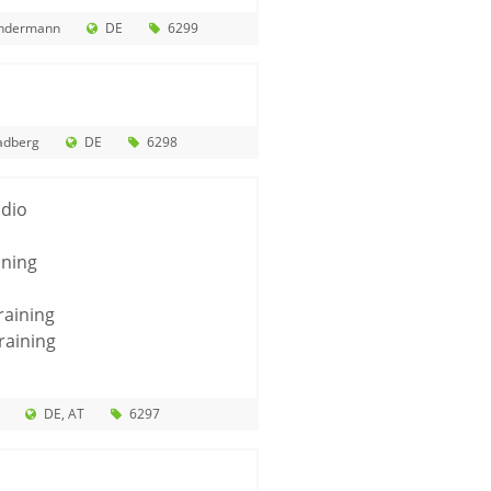
indermann
DE
6299
adberg
DE
6298
udio
ining
raining
raining
DE
AT
6297