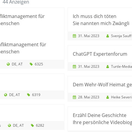
44 Anzeigen
nfliktmanagement für
Ich muss dich töten
menschen
Sie nannten mich Zwängli
31. Mai 2023
Svenja Sauff
onfliktmanagement für
menschen
ChatGPT Expertenforum
DE
AT
6325
31. Mai 2023
Turtle-Media
Dem Wehr-Wolf Heimat g
DE
AT
6319
28. Mai 2023
Heike Severi
Erzähl Deine Geschichte
Ihre persönliche Videobiog
s
DE
AT
6282