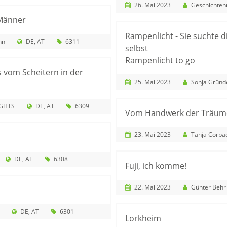
26. Mai 2023
Geschichtenr
Männer
Rampenlicht - Sie suchte d
nn
DE
AT
6311
selbst
Rampenlicht to go
s vom Scheitern in der
25. Mai 2023
Sonja Grün
IGHTS
DE
AT
6309
Vom Handwerk der Träu
23. Mai 2023
Tanja Corba
DE
AT
6308
Fuji, ich komme!
22. Mai 2023
Günter Behr
DE
AT
6301
Lorkheim