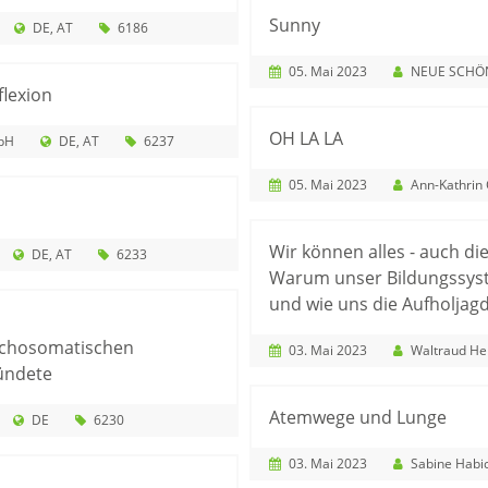
Sunny
DE
AT
6186
05. Mai 2023
NEUE SCHÖNHAUSER FI
flexion
OH LA LA
bH
DE
AT
6237
05. Mai 2023
Ann-Kathrin
Wir können alles - auch die
DE
AT
6233
Warum unser Bildungssyste
und wie uns die Aufholjagd
ychosomatischen
03. Mai 2023
Waltraud H
ündete
Atemwege und Lunge
DE
6230
03. Mai 2023
Sabine Habicht