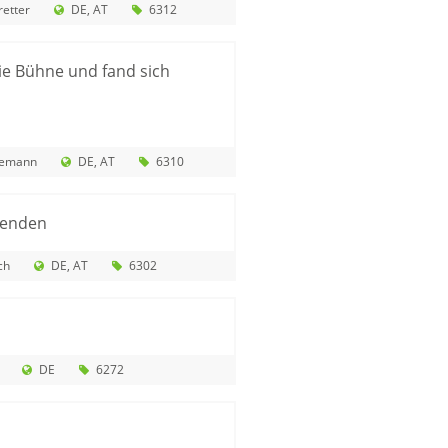
etter
DE
AT
6312
ie Bühne und fand sich
demann
DE
AT
6310
menden
ch
DE
AT
6302
DE
6272