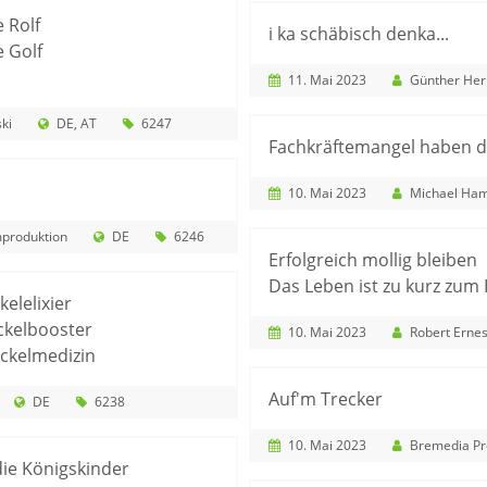
 Rolf
i ka schäbisch denka...
 Golf
11. Mai 2023
Günther He
ki
DE
AT
6247
Fachkräftemangel haben 
10. Mai 2023
Michael Ham
mproduktion
DE
6246
Erfolgreich mollig bleiben
Das Leben ist zu kurz zum
elelixier
ckelbooster
10. Mai 2023
Robert Ernes
ackelmedizin
Auf'm Trecker
DE
6238
10. Mai 2023
Bremedia Pr
ie Königskinder