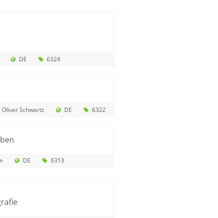
DE
6324
 Oliver Schwartz
DE
6322
eben
n
DE
6313
rafie