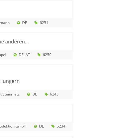
rmann
DE
6251
die anderen…
pel
DE
AT
6250
 Hungern
t Steinmetz
DE
6245
oduktion GmbH
DE
6234