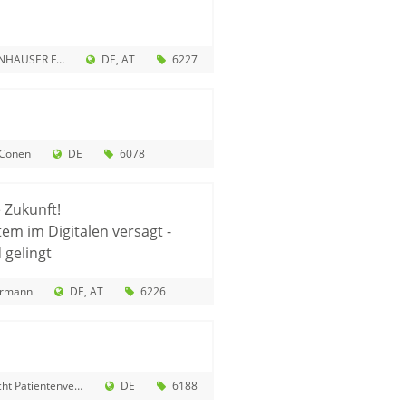
LMPRODUKTION GMBH
DE
AT
6227
 Conen
DE
6078
 Zukunft!
m im Digitalen versagt -
 gelingt
ermann
DE
AT
6226
 Patientenverlag
DE
6188