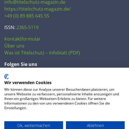
info@titelschutz-magazin.de
https://titelschutz-magazin.de/
+49 (0) 89 885 645 55
ISSN:
2365-5119
Kontaktformular
Über uns
Was ist Titelschutz – Infoblatt (PDF)
Folgen Sie uns
Wir verwenden Cookies
Wir können diese zur Analyse unserer Besucherdaten platzieren, um
unsere Webseite zu verbessern, personalisierte Inhalte anzuzeigen und
Ihnen ein großartiges Webseiten-Erlebnis zu bieten. Für weitere
Informationen zu den von uns verwendeten Cookies öffnen Sie die
Einstellungen.
© 2020 IP Central GmbH
Ok, weitermachen
Ablehnen
FAQ
Datenschutzerklärung
AGB
Preise