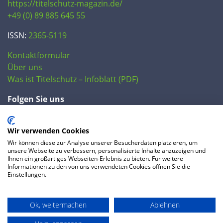
https://titelschutz-magazin.de/
+49 (0) 89 885 645 55
ISSN:
2365-5119
Kontaktformular
Über uns
Was ist Titelschutz – Infoblatt (PDF)
Folgen Sie uns
Wir verwenden Cookies
Wir können diese zur Analyse unserer Besucherdaten platzieren, um
unsere Webseite zu verbessern, personalisierte Inhalte anzuzeigen und
Ihnen ein großartiges Webseiten-Erlebnis zu bieten. Für weitere
Informationen zu den von uns verwendeten Cookies öffnen Sie die
Einstellungen.
© 2020 IP Central GmbH
Ok, weitermachen
Ablehnen
FAQ
Datenschutzerklärung
AGB
Preise
Impressum