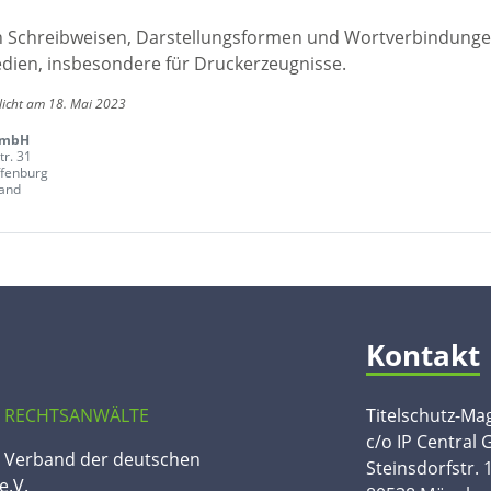
en Schreibweisen, Darstellungsformen und Wortverbindunge
edien, insbesondere für Druckerzeugnisse.
licht am 18. Mai 2023
GmbH
r. 31
fenburg
and
Kontakt
 RECHTSANWÄLTE
Titelschutz-Ma
c/o IP Central
n Verband der deutschen
Steinsdorfstr. 
e.V.