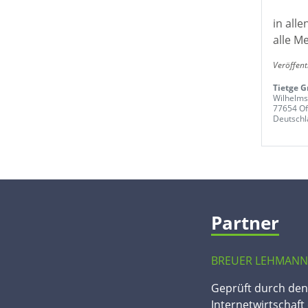
in all
alle M
Veröffent
Tietge 
Wilhelmst
77654 Of
Deutschl
Partner
BREUER LEHMANN
Geprüft durch de
Internetwirtschaft 