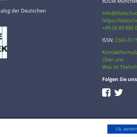
80538 Münche
talog der Deutschen
info@titelschu
https://titelsc
+49 (0) 89 885 
ISSN:
2365-511
Kontaktformul
Über uns
Was ist Titelsch
Folgen Sie uns
Ok, weite