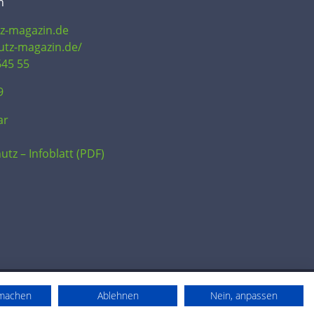
n
tz-magazin.de
hutz-magazin.de/
645 55
9
ar
utz – Infoblatt (PDF)
rmachen
Ablehnen
Nein, anpassen