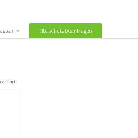
agazin
Titelschutz beantragen
beantragt: