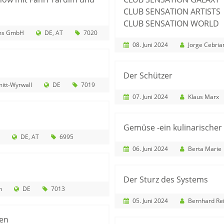
CLUB SENSATION ARTISTS
CLUB SENSATION WORLD
lms GmbH
DE
AT
7020
08. Juni 2024
Jorge Cebria
Der Schützer
itt-Wyrwall
DE
7019
07. Juni 2024
Klaus Marx
Gemüse -ein kulinarischer
DE
AT
6995
06. Juni 2024
Berta Marie
Der Sturz des Systems
n
DE
7013
05. Juni 2024
Bernhard Rei
en