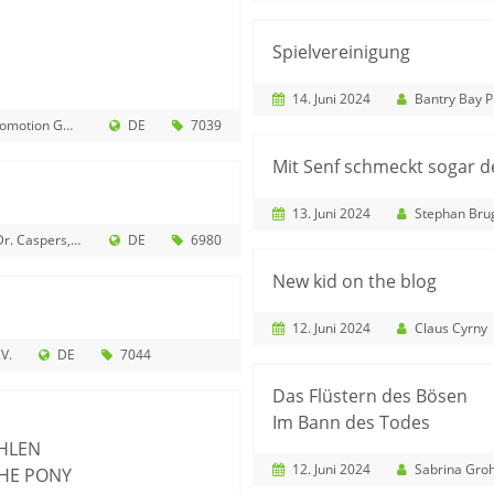
Spielvereinigung
14. Juni 2024
Bantry Bay Pr
otion GmbH
DE
7039
Mit Senf schmeckt sogar d
13. Juni 2024
Stephan Bru
 Mock & Partner mbB
DE
6980
New kid on the blog
12. Juni 2024
Claus Cyrny
V.
DE
7044
Das Flüstern des Bösen
Im Bann des Todes
HLEN
12. Juni 2024
Sabrina Gro
HE PONY