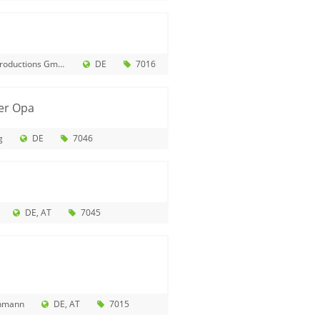
oductions GmbH
DE
7016
er Opa
g
DE
7046
DE
AT
7045
hmann
DE
AT
7015