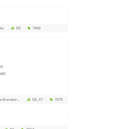
ler
DE
7060
en
men
Entertainment GmbH
DE
AT
7070