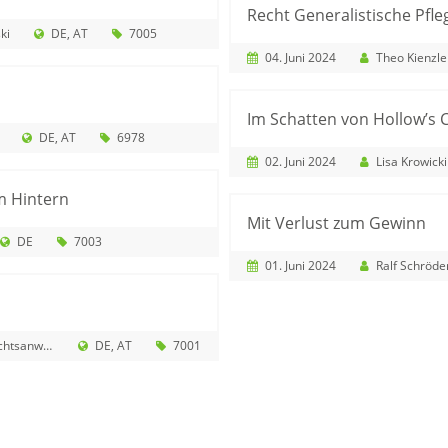
Recht Generalistische Pfle
ki
DE
AT
7005
04. Juni 2024
Theo Kienzle
Im Schatten von Hollow’s 
DE
AT
6978
02. Juni 2024
Lisa Krowicki
m Hintern
Mit Verlust zum Gewinn
DE
7003
01. Juni 2024
Ralf Schröde
te PartG mbB
DE
AT
7001