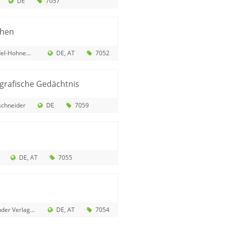
DE
7057
chen
-Hohnemann
DE
AT
7052
grafische Gedächtnis
schneider
DE
7059
DE
AT
7055
 und Vertrieb GmbH
DE
AT
7054