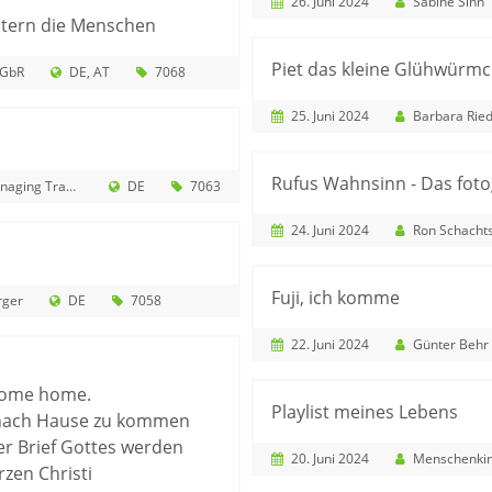
26. Juni 2024
Sabine Sinn
tern die Menschen
Piet das kleine Glühwürm
 GbR
DE
AT
7068
25. Juni 2024
Barbara Riedel
Rufus Wahnsinn - Das foto
ng Transitions
DE
7063
24. Juni 2024
Ron Schacht
Fuji, ich komme
rger
DE
7058
22. Juni 2024
Günter Behr
 come home.
Playlist meines Lebens
 nach Hause zu kommen
er Brief Gottes werden
20. Juni 2024
Menschenkinder Verlag
zen Christi