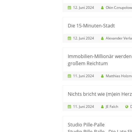
12. Juni 2024
Okin Cznupolow
Die 15-Minuten-Stadt
12. Juni 2024
Alexander Verla
Immobilien-Millionär werden
großem Reichtum
11. Juni 2024
Matthias Holz
Nichts bricht wie (m)ein Herz
11. Juni 2024
JE Falch
Studio Pille-Palle
Studio Pille-Palle - Die Late