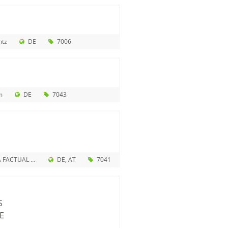
htz
DE
7006
m
DE
7043
ACTUAL GmbH
DE
AT
7041
S
E