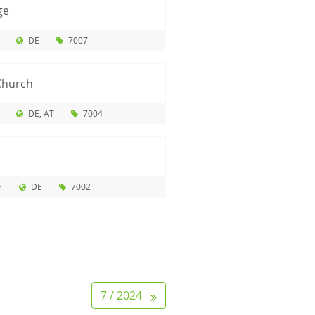
ge
DE
7007
Church
DE
AT
7004
r
DE
7002
7 / 2024