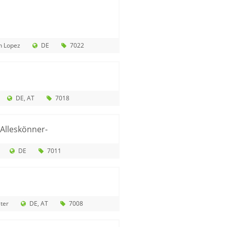
n Lopez
DE
7022
DE
AT
7018
 Alleskönner-
DE
7011
ter
DE
AT
7008