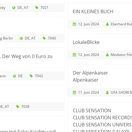
sky
DE
AT
7021
EIN KLEINES BUCH
12. Juni 2024
Eberhard Ku
g Berlin
DE
AT
7040
LokaleBlicke
12. Juni 2024
Mediator Fil
. Der Weg von 0 Euro zu
Der Alpenkaiser
mann
DE
7042
Alpenkaiser
11. Juni 2024
UFA SHOW & F
DE
AT
7038
CLUB SENSATION
CLUB SENSATION RECORD
CLUB SENSATION UNIVERS
 Show mit Fahri Yardim und
CLUB SENSATION GALAXY