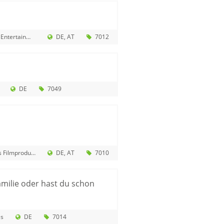
ertainment
DE
AT
7012
DE
7049
roduktion GmbH
DE
AT
7010
amilie oder hast du schon
es
DE
7014