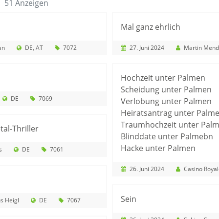
51 Anzeigen
Mal ganz ehrlich
an
DE
AT
7072
27. Juni 2024
Martin Mend
Hochzeit unter Palmen
Scheidung unter Palmen
DE
7069
Verlobung unter Palmen
Heiratsantrag unter Palm
Traumhochzeit unter Pal
al-Thriller
Blinddate unter Palmebn
Hacke unter Palmen
s
DE
7061
26. Juni 2024
Casino Royale Branded 
Sein
s Heigl
DE
7067