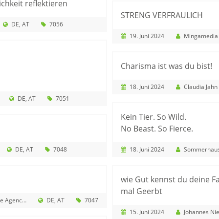
chkeit reflektieren
STRENG VERFRAULICH
DE
AT
7056
19. Juni 2024
Mingamedia Ent
Charisma ist was du bist!
18. Juni 2024
Claudia Jahn
DE
AT
7051
Kein Tier. So Wild.
No Beast. So Fierce.
DE
AT
7048
18. Juni 2024
Sommerhaus Filmp
wie Gut kennst du deine F
mal Geerbt
gency e.K.
DE
AT
7047
15. Juni 2024
Johannes Ni