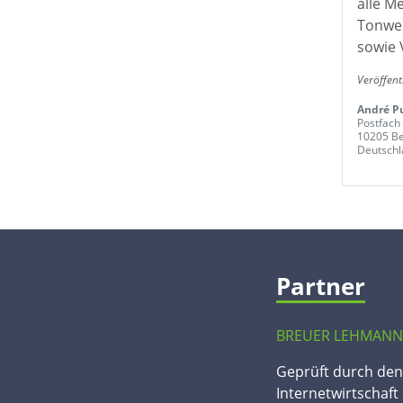
alle M
Tonwer
sowie 
Veröffent
André P
Postfach
10205 Be
Deutschl
Partner
BREUER LEHMANN
Geprüft durch de
Internetwirtschaft 