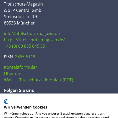
Titelschutz-Magazin
c/o IP Central GmbH
Steinsdorfstr. 19
80538 München
info@titelschutz-magazin.de
https://titelschutz-magazin.de/
+49 (0) 89 885 645 55
ISSN:
2365-5119
Kontaktformular
Über uns
Was ist Titelschutz – Infoblatt (PDF)
Folgen Sie uns
Wir verwenden Cookies
Wir können diese zur Analyse unserer Besucherdaten platzieren, um
unsere Webseite zu verbessern, personalisierte Inhalte anzuzeigen und