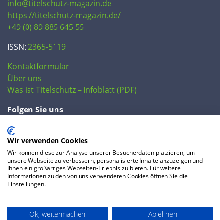
info@titelschutz-magazin.de
https://titelschutz-magazin.de/
+49 (0) 89 885 645 55
ISSN:
2365-5119
Kontaktformular
Über uns
Was ist Titelschutz – Infoblatt (PDF)
Folgen Sie uns
Wir verwenden Cookies
Wir können diese zur Analyse unserer Besucherdaten platzieren, um
unsere Webseite zu verbessern, personalisierte Inhalte anzuzeigen und
Ihnen ein großartiges Webseiten-Erlebnis zu bieten. Für weitere
Informationen zu den von uns verwendeten Cookies öffnen Sie die
Einstellungen.
© 2020 IP Central GmbH
Ok, weitermachen
Ablehnen
FAQ
Datenschutzerklärung
AGB
Preise