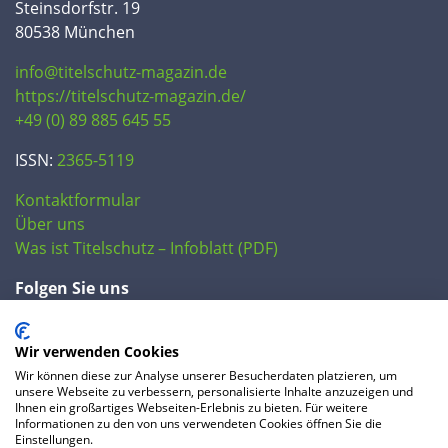
Steinsdorfstr. 19
80538 München
info@titelschutz-magazin.de
https://titelschutz-magazin.de/
+49 (0) 89 885 645 55
ISSN:
2365-5119
Kontaktformular
Über uns
Was ist Titelschutz – Infoblatt (PDF)
Folgen Sie uns
Wir verwenden Cookies
Wir können diese zur Analyse unserer Besucherdaten platzieren, um
unsere Webseite zu verbessern, personalisierte Inhalte anzuzeigen und
Ihnen ein großartiges Webseiten-Erlebnis zu bieten. Für weitere
Informationen zu den von uns verwendeten Cookies öffnen Sie die
Einstellungen.