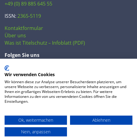
+49 (0) 89 885 645 55
ISSN:
2365-5119
Kontaktformular
Über uns
Was ist Titelschutz – Infoblatt (PDF)
Folgen Sie uns
Wir verwenden Cookies
Wir können diese zur Analyse unserer Besucherdaten platzieren, um
unsere Webseite zu verbessern, personalisierte Inhalte anzuzeigen und
Ihnen ein großartiges Webseiten-Erlebnis zu bieten. Für weitere
Informationen zu den von uns verwendeten Cookies öffnen Sie die
Einstellungen.
© 2020 IP Central GmbH
Ok, weitermachen
Ablehnen
FAQ
Datenschutzerklärung
AGB
Preise
Impressum
Nein, anpassen