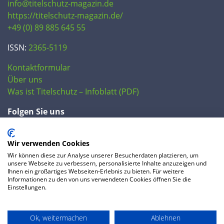
info@titelschutz-magazin.de
https://titelschutz-magazin.de/
+49 (0) 89 885 645 55
ISSN:
2365-5119
Kontaktformular
Über uns
Was ist Titelschutz – Infoblatt (PDF)
Folgen Sie uns
Wir verwenden Cookies
Wir können diese zur Analyse unserer Besucherdaten platzieren, um
unsere Webseite zu verbessern, personalisierte Inhalte anzuzeigen und
Ihnen ein großartiges Webseiten-Erlebnis zu bieten. Für weitere
Informationen zu den von uns verwendeten Cookies öffnen Sie die
Einstellungen.
© 2020 IP Central GmbH
Ok, weitermachen
Ablehnen
FAQ
Datenschutzerklärung
AGB
Preise