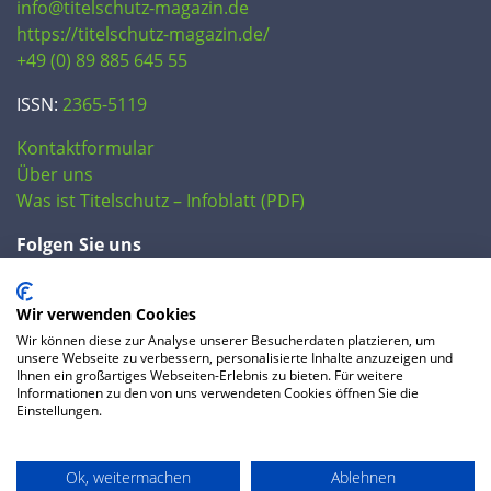
info@titelschutz-magazin.de
https://titelschutz-magazin.de/
+49 (0) 89 885 645 55
ISSN:
2365-5119
Kontaktformular
Über uns
Was ist Titelschutz – Infoblatt (PDF)
Folgen Sie uns
Wir verwenden Cookies
Wir können diese zur Analyse unserer Besucherdaten platzieren, um
unsere Webseite zu verbessern, personalisierte Inhalte anzuzeigen und
Ihnen ein großartiges Webseiten-Erlebnis zu bieten. Für weitere
Informationen zu den von uns verwendeten Cookies öffnen Sie die
Einstellungen.
© 2020 IP Central GmbH
Ok, weitermachen
Ablehnen
FAQ
Datenschutzerklärung
AGB
Preise