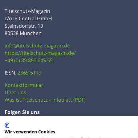
Titelschutz-Magazin
c/o IP Central GmbH
Steinsdorfstr. 19
80538 München
info@titelschutz-magazin.de
https://titelschutz-magazin.de/
+49 (0) 89 885 645 55
ISSN:
2365-5119
Kontaktformular
Über uns
Was ist Titelschutz – Infoblatt (PDF)
Folgen Sie uns
Wir verwenden Cookies