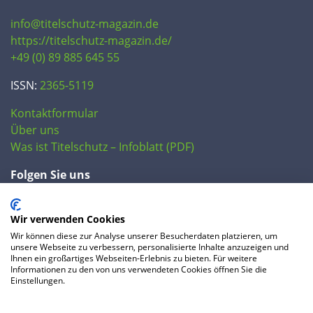
info@titelschutz-magazin.de
https://titelschutz-magazin.de/
+49 (0) 89 885 645 55
ISSN:
2365-5119
Kontaktformular
Über uns
Was ist Titelschutz – Infoblatt (PDF)
Folgen Sie uns
Wir verwenden Cookies
Wir können diese zur Analyse unserer Besucherdaten platzieren, um
unsere Webseite zu verbessern, personalisierte Inhalte anzuzeigen und
Ihnen ein großartiges Webseiten-Erlebnis zu bieten. Für weitere
Informationen zu den von uns verwendeten Cookies öffnen Sie die
Einstellungen.
© 2020 IP Central GmbH