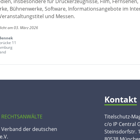
edien, insbesondere für Druckerzeugnisse, Film, Fernsehen,
ke, Bühnenwerke, Software, Informationsangebote im Inte
Veranstaltungstitel und Messen.
licht am 03. März 2026
 Bennek
brücke 11
amburg
and
Kontakt
 RECHTSANWÄLTE
Titelschutz-Ma
c/o IP Central
n Verband der deutschen
Steinsdorfstr. 
e.V.
80538 Münche