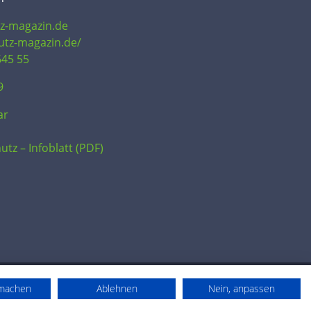
tz-magazin.de
hutz-magazin.de/
645 55
9
ar
utz – Infoblatt (PDF)
rmachen
Ablehnen
Nein, anpassen