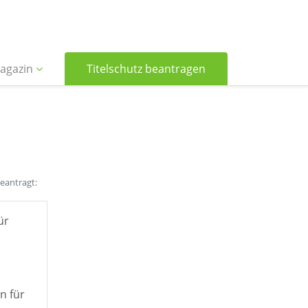
agazin
Titelschutz beantragen
beantragt:
ür
n für