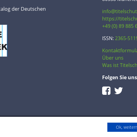
talog der Deutschen
info@titelschu
https://titelsc
+49 (0) 89 885 
ISSN:
2365-511
Kontaktformul
Über uns
Was ist Titelsch
Folgen Sie uns
Ok, weite