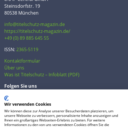
Steinsdorfstr. 19
80538 München
info@titelschutz-magazin.de
https://titelschutz-magazin.de/
+49 (0) 89 885 645 55
ISSN:
2365-5119
Kontaktformular
Über uns
Was ist Titelschutz – Infoblatt (PDF)
Folgen Sie uns
Wir verwenden Cookies
Wir können diese zur Analyse unserer Besucherdaten platzieren, um
unsere Webseite zu verbessern, personalisierte Inhalte anzuzeigen und
Ihnen ein großartiges Webseiten-Erlebnis zu bieten. Für weitere
Informationen zu den von uns verwendeten Cookies öffnen Sie die