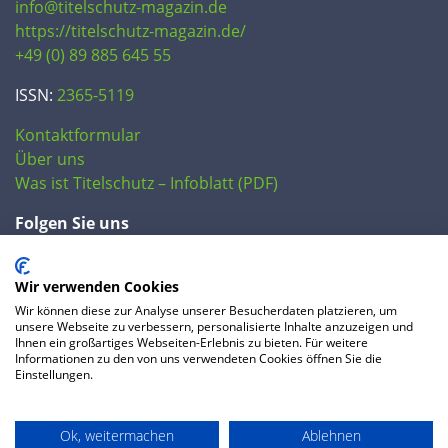
info@titelschutz-magazin.de
https://titelschutz-magazin.de/
+49 (0) 89 885 645 55
ISSN:
2365-5119
Kontaktformular
Über uns
Was ist Titelschutz – Infoblatt (PDF)
Folgen Sie uns
Wir verwenden Cookies
Wir können diese zur Analyse unserer Besucherdaten platzieren, um
unsere Webseite zu verbessern, personalisierte Inhalte anzuzeigen und
Ihnen ein großartiges Webseiten-Erlebnis zu bieten. Für weitere
Informationen zu den von uns verwendeten Cookies öffnen Sie die
Einstellungen.
© 2020 IP Central GmbH
Ok, weitermachen
Ablehnen
FAQ
Datenschutzerklärung
AGB
Preise