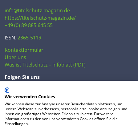
info@titelschutz-magazin.de
https://titelschutz-magazin.de/
+49 (0) 89 885 645 55
ISSN:
2365-5119
Kontaktformular
Über uns
Was ist Titelschutz – Infoblatt (PDF)
Folgen Sie uns
Wir verwenden Cookies
Wir können diese zur Analyse unserer Besucherdaten platzieren, um
unsere Webseite zu verbessern, personalisierte Inhalte anzuzeigen und
Ihnen ein großartiges Webseiten-Erlebnis zu bieten. Für weitere
Informationen zu den von uns verwendeten Cookies öffnen Sie die
Einstellungen.
© 2020 IP Central GmbH