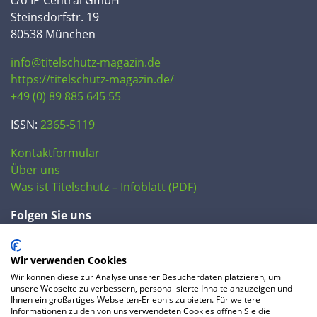
Steinsdorfstr. 19
80538 München
info@titelschutz-magazin.de
https://titelschutz-magazin.de/
+49 (0) 89 885 645 55
ISSN:
2365-5119
Kontaktformular
Über uns
Was ist Titelschutz – Infoblatt (PDF)
Folgen Sie uns
Wir verwenden Cookies
Wir können diese zur Analyse unserer Besucherdaten platzieren, um
unsere Webseite zu verbessern, personalisierte Inhalte anzuzeigen und
Ihnen ein großartiges Webseiten-Erlebnis zu bieten. Für weitere
Informationen zu den von uns verwendeten Cookies öffnen Sie die