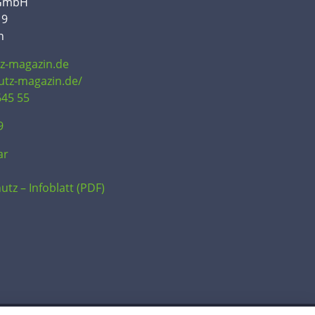
 GmbH
19
n
tz-magazin.de
hutz-magazin.de/
645 55
9
ar
utz – Infoblatt (PDF)