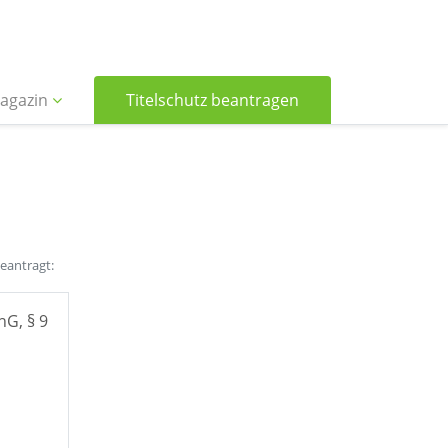
agazin
Titelschutz beantragen
beantragt:
hG, § 9