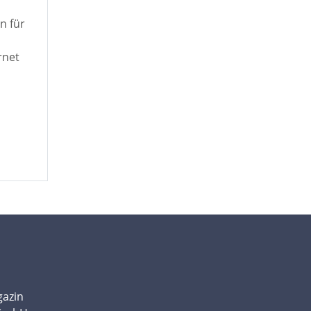
n für
rnet
gazin