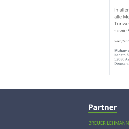
in all
alle M
Tonwer
sowie 
Veröffent
Muhamet
Karlstr. 6
52080 A
Deutschl
Partner
BREUER LEHMANN