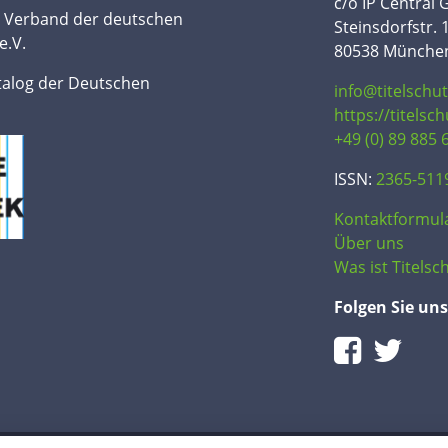
c/o IP Central
n Verband der deutschen
Steinsdorfstr. 
e.V.
80538 Münche
talog der Deutschen
info@titelschu
https://titelsc
+49 (0) 89 885 
ISSN:
2365-511
Kontaktformul
Über uns
Was ist Titelsch
Folgen Sie uns