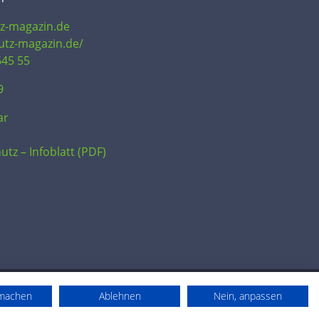
tz-magazin.de
hutz-magazin.de/
645 55
9
ar
utz – Infoblatt (PDF)
rmachen
Ablehnen
Nein, anpassen