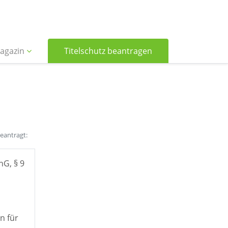
agazin
Titelschutz beantragen
beantragt:
hG, § 9
n für