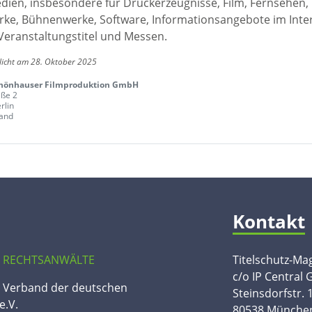
edien, insbesondere für Druckerzeugnisse, Film, Fernsehen,
ke, Bühnenwerke, Software, Informationsangebote im Inte
Veranstaltungstitel und Messen.
licht am 28. Oktober 2025
hönhauser Filmproduktion GmbH
aße 2
rlin
and
Kontakt
 RECHTSANWÄLTE
Titelschutz-Ma
c/o IP Central
n Verband der deutschen
Steinsdorfstr. 
e.V.
80538 Münche