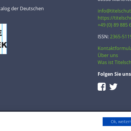
talog der Deutschen
info@titelschu
https://titelsc
+49 (0) 89 885 
ISSN:
2365-511
Kontaktformul
Über uns
Was ist Titelsch
Folgen Sie uns
Ok, weite