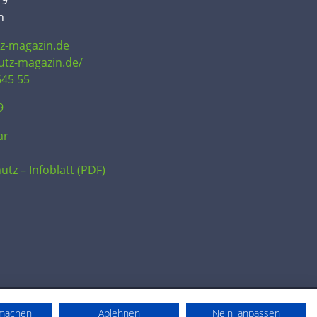
19
n
tz-magazin.de
hutz-magazin.de/
645 55
9
ar
utz – Infoblatt (PDF)
rmachen
Ablehnen
Nein, anpassen