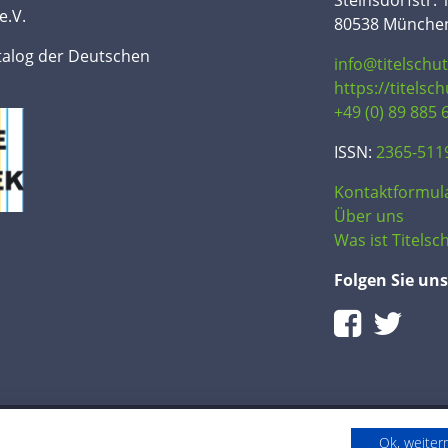
Steinsdorfstr. 
e.V.
80538 Münche
talog der Deutschen
info@titelschu
https://titelsc
+49 (0) 89 885 
ISSN:
2365-511
Kontaktformul
Über uns
Was ist Titelsch
Folgen Sie uns
Ok, weite