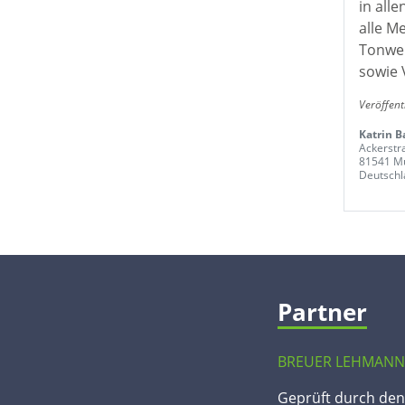
in all
alle M
Tonwer
sowie 
Veröffent
Katrin 
Ackerstr
81541 M
Deutschl
Partner
BREUER LEHMANN
Geprüft durch de