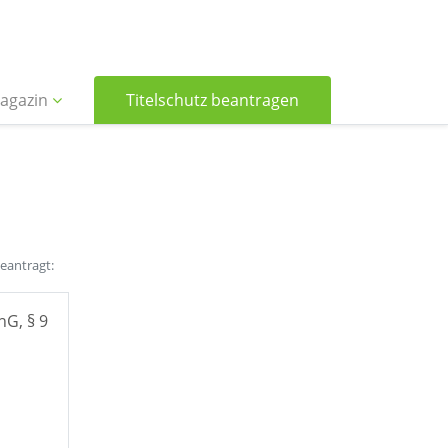
agazin
Titelschutz beantragen
beantragt:
hG, § 9