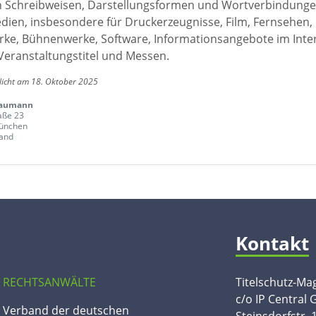
en Schreibweisen, Darstellungsformen und Wortverbindunge
edien, insbesondere für Druckerzeugnisse, Film, Fernsehen,
ke, Bühnenwerke, Software, Informationsangebote im Inte
Veranstaltungstitel und Messen.
licht am 18. Oktober 2025
Baumann
aße 23
ünchen
and
Kontakt
 RECHTSANWÄLTE
Titelschutz-Ma
c/o IP Central
n Verband der deutschen