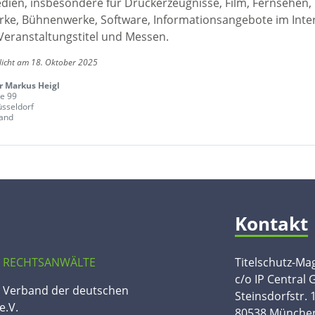
edien, insbesondere für Druckerzeugnisse, Film, Fernsehen,
ke, Bühnenwerke, Software, Informationsangebote im Inte
Veranstaltungstitel und Messen.
licht am 18. Oktober 2025
r Markus Heigl
ee 99
sseldorf
and
Kontakt
 RECHTSANWÄLTE
Titelschutz-Ma
c/o IP Central
n Verband der deutschen
Steinsdorfstr. 
e.V.
80538 Münche