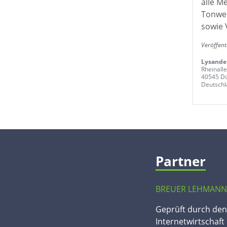
alle M
Tonwer
sowie 
Veröffent
Lysande
Rheinall
40545 Dü
Deutschl
Partner
BREUER LEHMANN
Geprüft durch de
Internetwirtschaft 