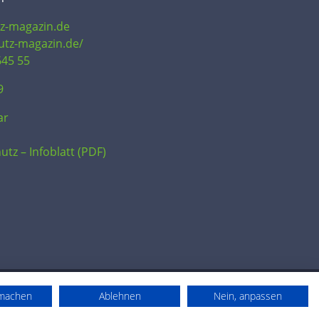
tz-magazin.de
hutz-magazin.de/
645 55
9
ar
utz – Infoblatt (PDF)
rmachen
Ablehnen
Nein, anpassen