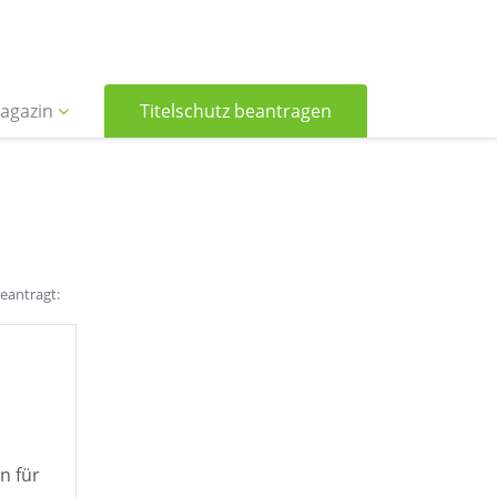
agazin
Titelschutz beantragen
beantragt:
n für