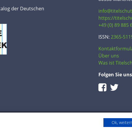
talog der Deutschen
info@titelschu
https://titelsc
+49 (0) 89 885 
ISSN:
2365-511
Kontaktformul
Über uns
Was ist Titelsch
Folgen Sie uns
Ok, weite