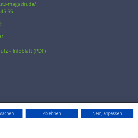
hutz-magazin.de/
645 55
9
ar
utz – Infoblatt (PDF)
rmachen
Ablehnen
Nein, anpassen