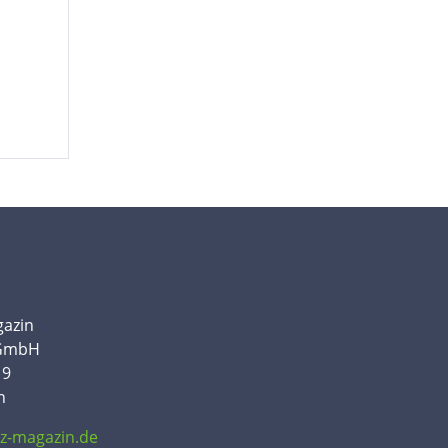
gazin
 GmbH
19
n
tz-magazin.de