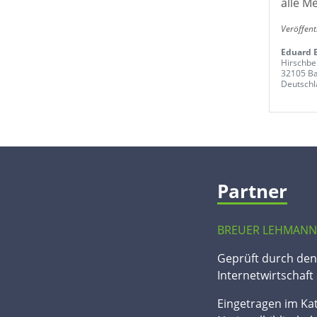
alle M
Veröffent
Eduard 
Hirschbe
32105 Ba
Deutschl
Partner
BREUER LEHMANN
Geprüft durch de
Internetwirtschaft 
Eingetragen im Ka