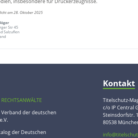
edien, insbesondere für Druckerzeugnisse.
licht am 28. Oktober 2025
Böger
rger Str 45
d Salzuflen
and
Kontakt
 RECHTSANWÄLTE
Titelschutz-Ma
c/o IP Central
n Verband der deutschen
Steinsdorfstr. 
e.V.
80538 Münche
talog der Deutschen
info@titelschu