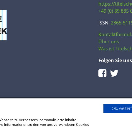
https://titelsc
+49 (0) 89 885 
ISSN:
2365-511
Kontaktformul
Über uns
Was ist Titelsch
Folgen Sie uns
Ok, weite
bseite zu verbessern, personalisierte Inhalte
reise
Impressum
tere Informationen zu den von uns verwendeten Cookies