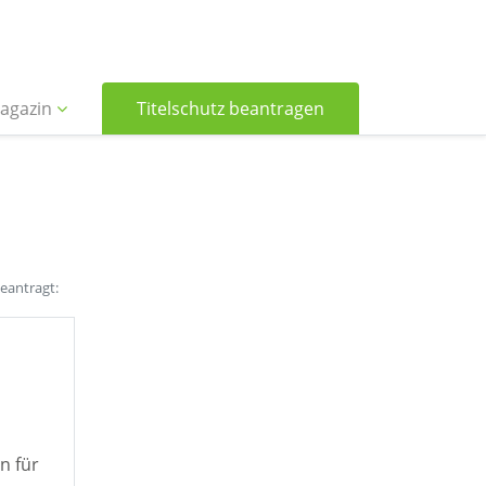
agazin
Titelschutz beantragen
beantragt:
n für