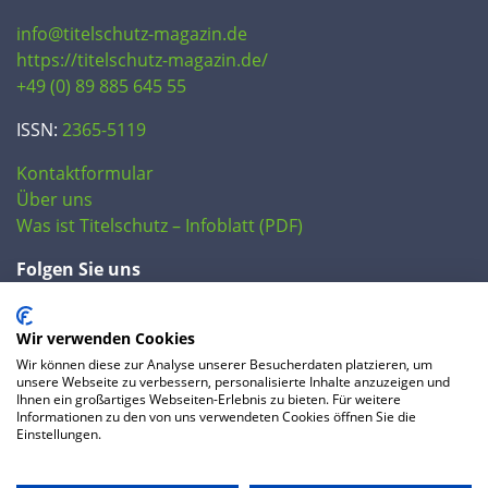
info@titelschutz-magazin.de
https://titelschutz-magazin.de/
+49 (0) 89 885 645 55
ISSN:
2365-5119
Kontaktformular
Über uns
Was ist Titelschutz – Infoblatt (PDF)
Folgen Sie uns
Wir verwenden Cookies
Wir können diese zur Analyse unserer Besucherdaten platzieren, um
unsere Webseite zu verbessern, personalisierte Inhalte anzuzeigen und
Ihnen ein großartiges Webseiten-Erlebnis zu bieten. Für weitere
Informationen zu den von uns verwendeten Cookies öffnen Sie die
Einstellungen.
© 2020 IP Central GmbH