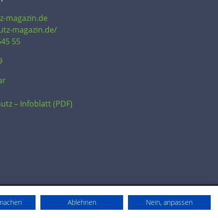
tz-magazin.de
hutz-magazin.de/
645 55
9
ar
utz – Infoblatt (PDF)
rmachen
Ablehnen
Nein, anpassen