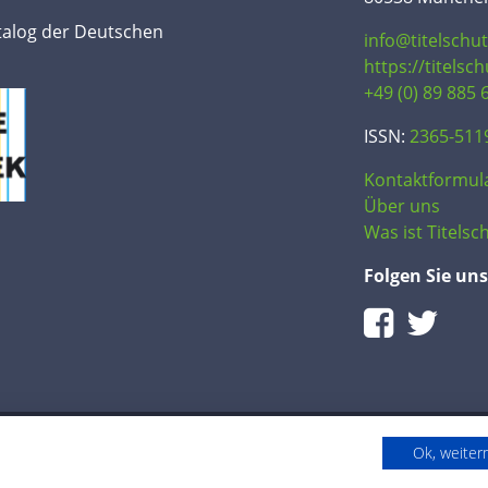
talog der Deutschen
info@titelschu
https://titelsc
+49 (0) 89 885 
ISSN:
2365-511
Kontaktformul
Über uns
Was ist Titelsch
Folgen Sie uns
Ok, weite