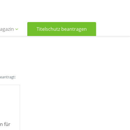
agazin
Titelschutz beantragen
beantragt:
n für