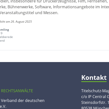
edien, insbesondere für Druckerzeugnisse, Film, Fernsehen,
ke, Bühnenwerke, Software, Informationsangebote im Inte
Veranstaltungstitel und Messen.
licht am 26. August 2025
mling
19
rebberede
and
Kontakt
 RECHTSANWÄLTE
Titelschutz-Ma
c/o IP Central
n Verband der deutschen
Steinsdorfstr. 
e.V.
80538 Münche