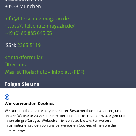
80538 München
info@titelschutz-magazin.de
https://titelschutz-magazin.de/
+49 (0) 89 885 645 55
ISSN:
2365-5119
Kontaktformular
Über uns
Was ist Titelschutz – Infoblatt (PDF)
Folgen Sie uns
Wir verwenden Cookies
Wir können diese zur Analyse unserer Besucherdaten platzieren, um
unsere Webseite zu verbessern, personalisierte Inhalte anzuzeigen und
Ihnen ein großartiges Webseiten-Erlebnis zu bieten. Für weitere
Informationen zu den von uns verwendeten Cookies öffnen Sie die
Einstellungen.