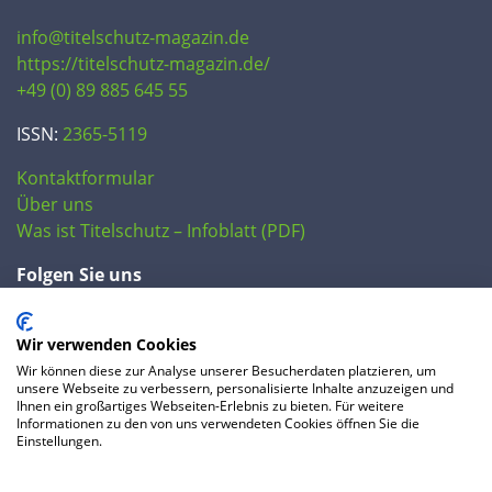
info@titelschutz-magazin.de
https://titelschutz-magazin.de/
+49 (0) 89 885 645 55
ISSN:
2365-5119
Kontaktformular
Über uns
Was ist Titelschutz – Infoblatt (PDF)
Folgen Sie uns
Wir verwenden Cookies
Wir können diese zur Analyse unserer Besucherdaten platzieren, um
unsere Webseite zu verbessern, personalisierte Inhalte anzuzeigen und
Ihnen ein großartiges Webseiten-Erlebnis zu bieten. Für weitere
Informationen zu den von uns verwendeten Cookies öffnen Sie die
Einstellungen.
© 2020 IP Central GmbH