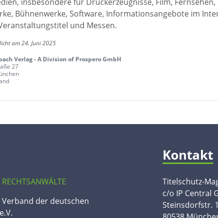
edien, insbesondere für Druckerzeugnisse, Film, Fernsehen,
ke, Bühnenwerke, Software, Informationsangebote im Inte
Veranstaltungstitel und Messen.
licht am 24. Juni 2025
ach Verlag - A Division of Prospero GmbH
raße 27
ünchen
and
Kontakt
 RECHTSANWÄLTE
Titelschutz-Ma
c/o IP Central
n Verband der deutschen
Steinsdorfstr. 
e.V.
80538 Münche