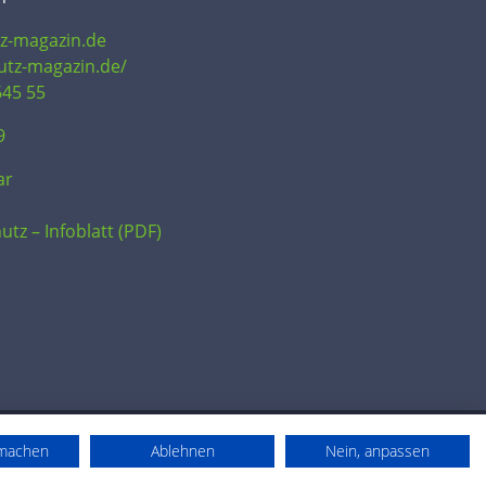
tz-magazin.de
hutz-magazin.de/
645 55
9
ar
utz – Infoblatt (PDF)
rmachen
Ablehnen
Nein, anpassen