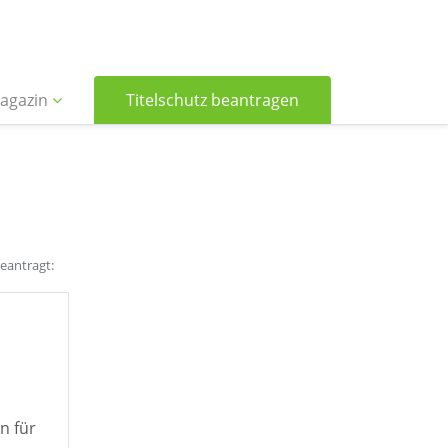
agazin
Titelschutz beantragen
beantragt:
n für