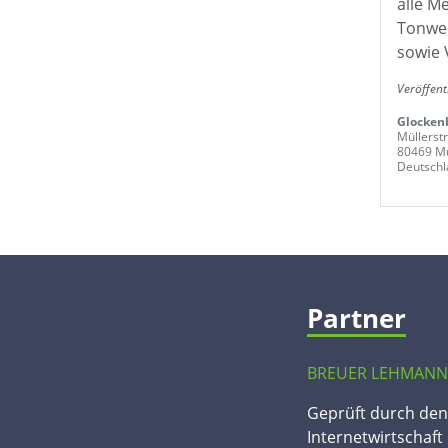
alle M
Tonwer
sowie 
Veröffent
Glockenb
Müllerst
80469 M
Deutschl
Partner
BREUER LEHMANN
Geprüft durch de
Internetwirtschaft 