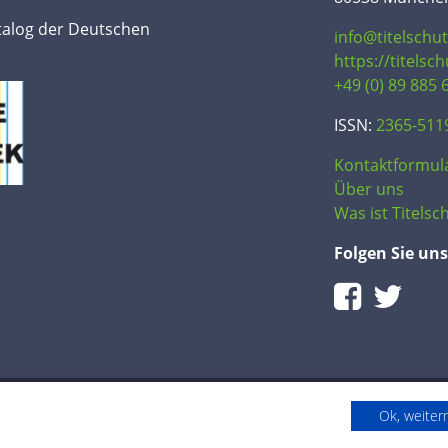
talog der Deutschen
info@titelschu
https://titelsc
+49 (0) 89 885 
ISSN:
2365-511
Kontaktformul
Über uns
Was ist Titelsch
Folgen Sie uns
Ok, weite