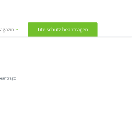
agazin
Titelschutz beantragen
beantragt: