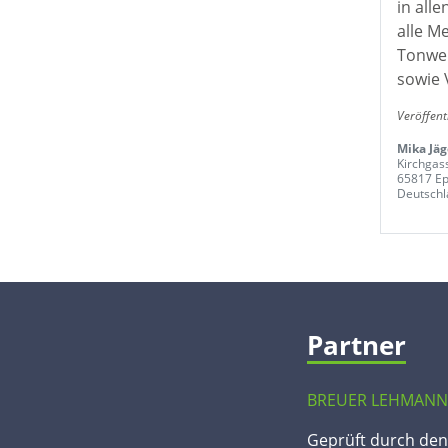
in all
alle M
Tonwer
sowie 
Veröffent
Mika Jäg
Kirchgas
65817 Ep
Deutschl
Partner
BREUER LEHMANN
Geprüft durch de