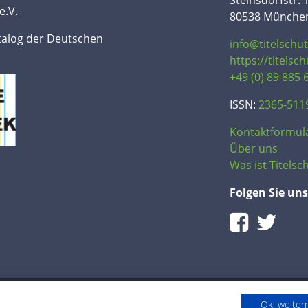
Steinsdorfstr. 
e.V.
80538 Münche
talog der Deutschen
info@titelschu
https://titelsc
+49 (0) 89 885 
ISSN:
2365-511
Kontaktformul
Über uns
Was ist Titelsch
Folgen Sie uns
Ok, weite