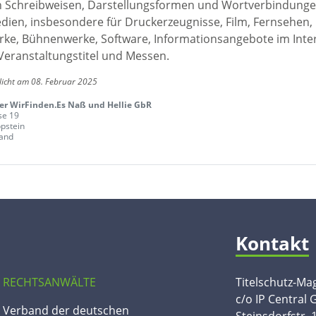
en Schreibweisen, Darstellungsformen und Wortverbindunge
edien, insbesondere für Druckerzeugnisse, Film, Fernsehen,
ke, Bühnenwerke, Software, Informationsangebote im Inte
Veranstaltungstitel und Messen.
licht am 08. Februar 2025
er WirFinden.Es Naß und Hellie GbR
se 19
pstein
and
Kontakt
 RECHTSANWÄLTE
Titelschutz-Ma
c/o IP Central
n Verband der deutschen