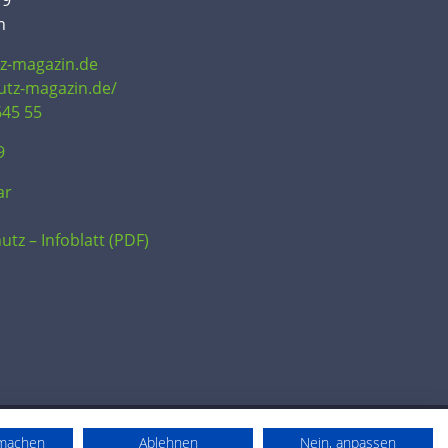
19
n
tz-magazin.de
hutz-magazin.de/
645 55
9
ar
utz – Infoblatt (PDF)
rmachen
Ablehnen
Nein, anpassen