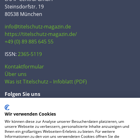
Steinsdorfstr. 19
80538 München
info@titelschutz-magazin.de
https://titelschutz-magazin.de/
+49 (0) 89 885 645 55
ISSN:
2365-5119
Kontaktformular
Über uns
Was ist Titelschutz – Infoblatt (PDF)
Folgen Sie uns
Wir verwenden Cookies
Wir können diese zur Analyse unserer Besucherdaten platzieren, um
unsere Webseite zu verbessern, personalisierte Inhalte anzuzeigen und
Ihnen ein großartiges Webseiten-Erlebnis zu bieten. Für weitere
Informationen zu den von uns verwendeten Cookies öffnen Sie die