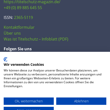
https://titelschutz-magazin.de/
+49 (0) 89 885 645 55
ISSN:
2365-5119
Kontaktformular
Über uns
Was ist Titelschutz – Infoblatt (PDF)
Folgen Sie uns
Wir verwenden Cookies
Wir können diese zur Analyse unserer Besucherdaten platzieren, um
unsere Webseite zu verbessern, personalisierte Inhalte anzuzeigen und
Ihnen ein großartiges Webseiten-Erlebnis zu bieten. Für weitere
Informationen zu den von uns verwendeten Cookies öffnen Sie die
Einstellungen.
© 2020 IP Central GmbH
Ok, weitermachen
Ablehnen
FAQ
Datenschutzerklärung
AGB
Preise
Impressum