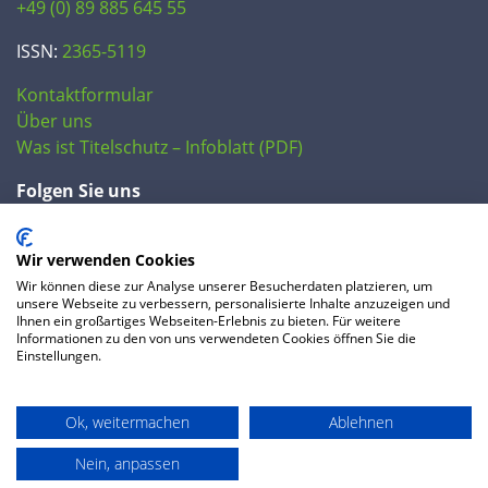
+49 (0) 89 885 645 55
ISSN:
2365-5119
Kontaktformular
Über uns
Was ist Titelschutz – Infoblatt (PDF)
Folgen Sie uns
Wir verwenden Cookies
Wir können diese zur Analyse unserer Besucherdaten platzieren, um
unsere Webseite zu verbessern, personalisierte Inhalte anzuzeigen und
Ihnen ein großartiges Webseiten-Erlebnis zu bieten. Für weitere
Informationen zu den von uns verwendeten Cookies öffnen Sie die
Einstellungen.
© 2020 IP Central GmbH
Ok, weitermachen
Ablehnen
FAQ
Datenschutzerklärung
AGB
Preise
Impressum
Nein, anpassen