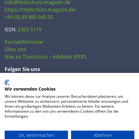
info@titelschutz-magazin.de
https://titelschutz-magazin.de/
+49 (0) 89 885 645 55
ISSN:
2365-5119
Kontaktformular
Über uns
Was ist Titelschutz – Infoblatt (PDF)
Folgen Sie uns
Wir verwenden Cookies
Wir können diese zur Analyse unserer Besucherdaten platzieren, um
unsere Webseite zu verbessern, personalisierte Inhalte anzuzeigen und
Ihnen ein großartiges Webseiten-Erlebnis zu bieten. Für weitere
Informationen zu den von uns verwendeten Cookies öffnen Sie die
Einstellungen.
© 2020 IP Central GmbH
Ok, weitermachen
Ablehnen
FAQ
Datenschutzerklärung
AGB
Preise