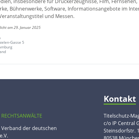
edien, insbesondere für Druckerzeugnisse, Film, Fernsehen,
ke, Bühnenwerke, Software, Informationsangebote im Inte
Veranstaltungstitel und Messen.
licht am 29. Januar 2025
h
ielen-Gasse 5
amburg
and
Kontakt
 RECHTSANWÄLTE
Titelschutz-Ma
c/o IP Central
n Verband der deutschen
Steinsdorfstr. 
e.V.
80538 Münche