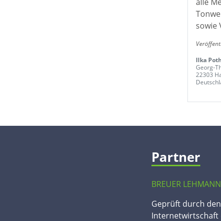
alle M
Tonwer
sowie 
Veröffent
Ilka Pot
Georg-Th
22303 H
Deutschl
Partner
BREUER LEHMANN
Geprüft durch de
Internetwirtschaft 