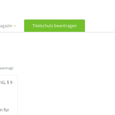
agazin
Titelschutz beantragen
beantragt:
hG, § 9
n für