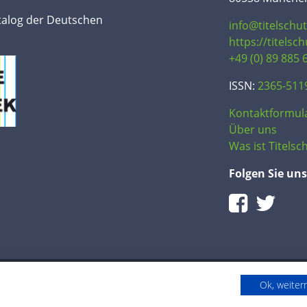
talog der Deutschen
info@titelschu
https://titelsc
+49 (0) 89 885 
ISSN:
2365-511
Kontaktformul
Über uns
Was ist Titelsch
Folgen Sie uns
Ok, weite