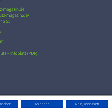
tz-magazin.de
hutz-magazin.de/
645 55
9
ar
utz – Infoblatt (PDF)
rmachen
Ablehnen
Nein, anpassen