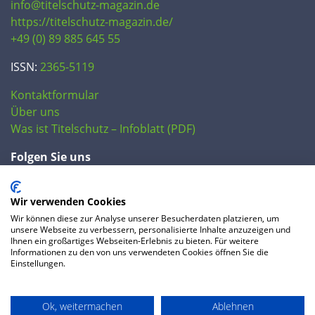
info@titelschutz-magazin.de
https://titelschutz-magazin.de/
+49 (0) 89 885 645 55
ISSN:
2365-5119
Kontaktformular
Über uns
Was ist Titelschutz – Infoblatt (PDF)
Folgen Sie uns
Wir verwenden Cookies
Wir können diese zur Analyse unserer Besucherdaten platzieren, um
unsere Webseite zu verbessern, personalisierte Inhalte anzuzeigen und
Ihnen ein großartiges Webseiten-Erlebnis zu bieten. Für weitere
Informationen zu den von uns verwendeten Cookies öffnen Sie die
Einstellungen.
© 2020 IP Central GmbH
Ok, weitermachen
Ablehnen
FAQ
Datenschutzerklärung
AGB
Preise