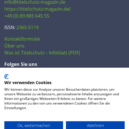
info@titelschutz-magazin.de
https://titelschutz-magazin.de/
+49 (0) 89 885 645 55
ISSN:
2365-5119
Kontaktformular
Über uns
Was ist Titelschutz – Infoblatt (PDF)
Folgen Sie uns
Wir verwenden Cookies
Wir können diese zur Analyse unserer Besucherdaten platzieren, um
unsere Webseite zu verbessern, personalisierte Inhalte anzuzeigen und
Ihnen ein großartiges Webseiten-Erlebnis zu bieten. Für weitere
Informationen zu den von uns verwendeten Cookies öffnen Sie die
Einstellungen.
© 2020 IP Central GmbH
Ok, weitermachen
Ablehnen
FAQ
Datenschutzerklärung
AGB
Preise