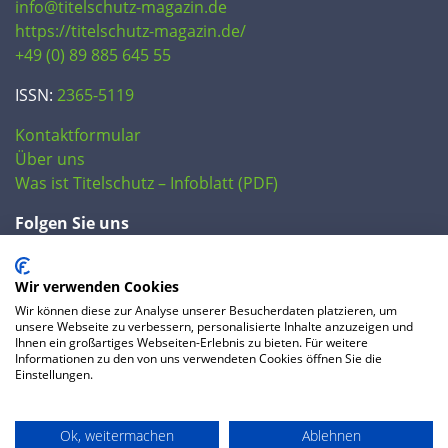
info@titelschutz-magazin.de
https://titelschutz-magazin.de/
+49 (0) 89 885 645 55
ISSN:
2365-5119
Kontaktformular
Über uns
Was ist Titelschutz – Infoblatt (PDF)
Folgen Sie uns
Wir verwenden Cookies
Wir können diese zur Analyse unserer Besucherdaten platzieren, um
unsere Webseite zu verbessern, personalisierte Inhalte anzuzeigen und
Ihnen ein großartiges Webseiten-Erlebnis zu bieten. Für weitere
Informationen zu den von uns verwendeten Cookies öffnen Sie die
Einstellungen.
© 2020 IP Central GmbH
Ok, weitermachen
Ablehnen
FAQ
Datenschutzerklärung
AGB
Preise