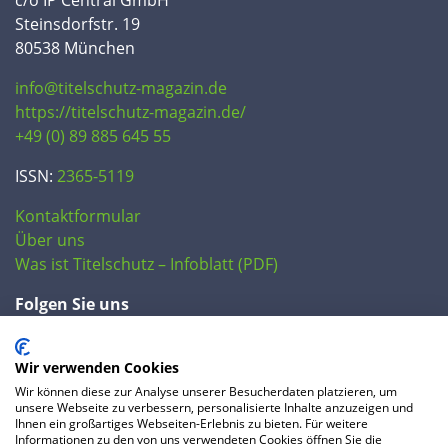
Steinsdorfstr. 19
80538 München
info@titelschutz-magazin.de
https://titelschutz-magazin.de/
+49 (0) 89 885 645 55
ISSN:
2365-5119
Kontaktformular
Über uns
Was ist Titelschutz – Infoblatt (PDF)
Folgen Sie uns
Wir verwenden Cookies
Wir können diese zur Analyse unserer Besucherdaten platzieren, um
unsere Webseite zu verbessern, personalisierte Inhalte anzuzeigen und
Ihnen ein großartiges Webseiten-Erlebnis zu bieten. Für weitere
Informationen zu den von uns verwendeten Cookies öffnen Sie die