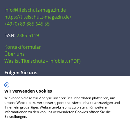
info@titelschutz-magazin.de
https://titelschutz-magazin.de/
+49 (0) 89 885 645 55
ISSN:
2365-5119
Kontaktformular
Über uns
Was ist Titelschutz – Infoblatt (PDF)
Folgen Sie uns
Wir verwenden Cookies
Wir können diese zur Analyse unserer Besucherdaten platzieren, um
unsere Webseite zu verbessern, personalisierte Inhalte anzuzeigen und
Ihnen ein großartiges Webseiten-Erlebnis zu bieten. Für weitere
Informationen zu den von uns verwendeten Cookies öffnen Sie die
Einstellungen.
© 2020 IP Central GmbH