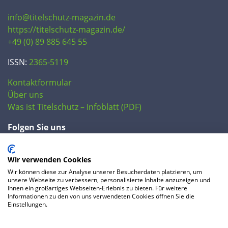
info@titelschutz-magazin.de
https://titelschutz-magazin.de/
+49 (0) 89 885 645 55
ISSN:
2365-5119
Kontaktformular
Über uns
Was ist Titelschutz – Infoblatt (PDF)
Folgen Sie uns
Wir verwenden Cookies
Wir können diese zur Analyse unserer Besucherdaten platzieren, um
unsere Webseite zu verbessern, personalisierte Inhalte anzuzeigen und
Ihnen ein großartiges Webseiten-Erlebnis zu bieten. Für weitere
Informationen zu den von uns verwendeten Cookies öffnen Sie die
Einstellungen.
© 2020 IP Central GmbH