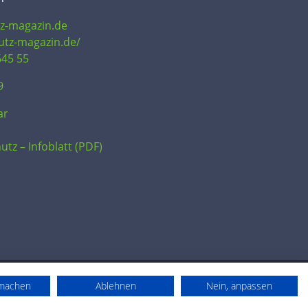
tz-magazin.de
hutz-magazin.de/
645 55
9
ar
utz – Infoblatt (PDF)
rmachen
Ablehnen
Nein, anpassen