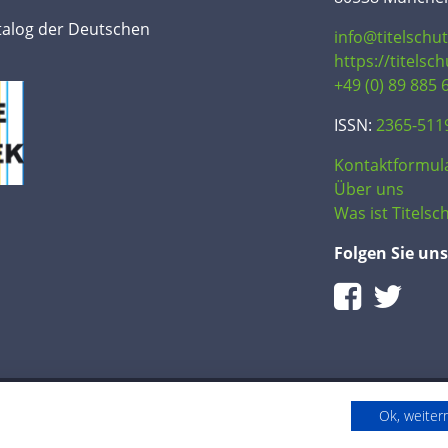
talog der Deutschen
info@titelschu
https://titelsc
+49 (0) 89 885 
ISSN:
2365-511
Kontaktformul
Über uns
Was ist Titelsch
Folgen Sie uns
Ok, weite