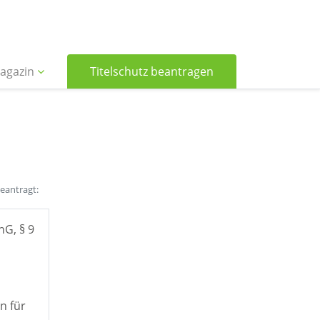
agazin
Titelschutz beantragen
beantragt:
hG, § 9
n für