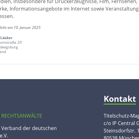
edien, insbesondere für Druckerzeugnisse, Film, Fernsehen,
ke, Informationsangebote im Internet sowie Veranstaltungs
essen.
licht am 10. Januar 2025
 Läsker
nnstraße 29
dwigsburg
and
Kontakt
 RECHTSANWÄLTE
Titelschutz-Ma
c/o IP Central
n Verband der deutschen
Steinsdorfstr. 
e.V.
80538 Münche