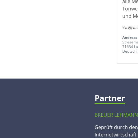
alle M
Tonwer
und M
Veröffent
Andreas
Stresema
71634 Lu
Deutschl
Partner
BREUER LEHMANN
Geprüft durch de
Internetwirtschaft 