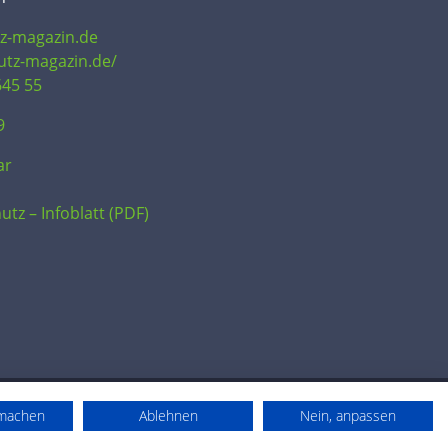
tz-magazin.de
hutz-magazin.de/
645 55
9
ar
utz – Infoblatt (PDF)
rmachen
Ablehnen
Nein, anpassen