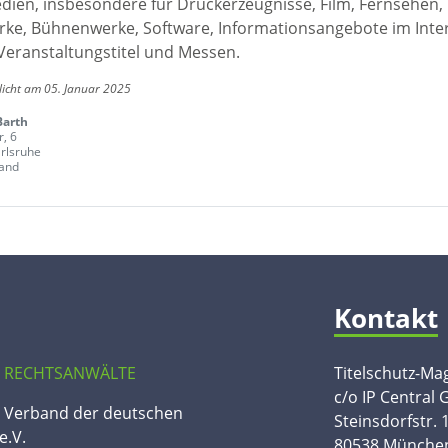
edien, insbesondere für Druckerzeugnisse, Film, Fernsehen,
ke, Bühnenwerke, Software, Informationsangebote im Inte
Veranstaltungstitel und Messen.
licht am 05. Januar 2025
Barth
r, 6
rlsruhe
and
Kontakt
 RECHTSANWÄLTE
Titelschutz-Ma
c/o IP Central
n Verband der deutschen
Steinsdorfstr. 
e.V.
80538 Münche