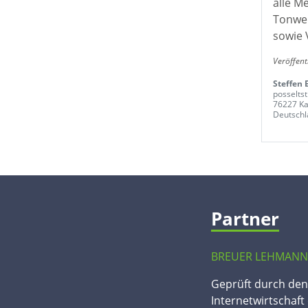
alle M
Tonwer
sowie 
Veröffent
Steffen 
posseltst
76227 Ka
Deutschl
Partner
BREUER LEHMANN
Geprüft durch de
Internetwirtschaft 