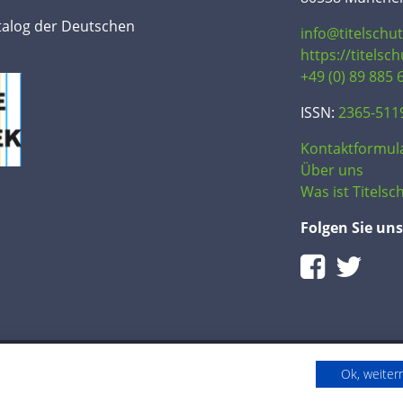
talog der Deutschen
info@titelschu
https://titelsc
+49 (0) 89 885 
ISSN:
2365-511
Kontaktformul
Über uns
Was ist Titelsch
Folgen Sie uns
Ok, weite