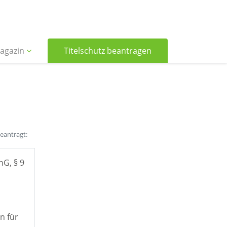
agazin
Titelschutz beantragen
beantragt:
hG, § 9
n für