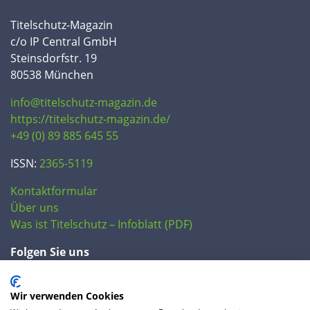
Titelschutz-Magazin
c/o IP Central GmbH
Steinsdorfstr. 19
80538 München
info@titelschutz-magazin.de
https://titelschutz-magazin.de/
+49 (0) 89 885 645 55
ISSN:
2365-5119
Kontaktformular
Über uns
Was ist Titelschutz – Infoblatt (PDF)
Folgen Sie uns
Wir verwenden Cookies