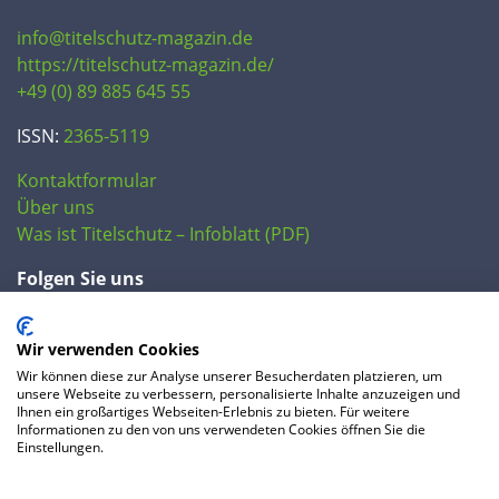
info@titelschutz-magazin.de
https://titelschutz-magazin.de/
+49 (0) 89 885 645 55
ISSN:
2365-5119
Kontaktformular
Über uns
Was ist Titelschutz – Infoblatt (PDF)
Folgen Sie uns
Wir verwenden Cookies
Wir können diese zur Analyse unserer Besucherdaten platzieren, um
unsere Webseite zu verbessern, personalisierte Inhalte anzuzeigen und
Ihnen ein großartiges Webseiten-Erlebnis zu bieten. Für weitere
Informationen zu den von uns verwendeten Cookies öffnen Sie die
Einstellungen.
© 2020 IP Central GmbH