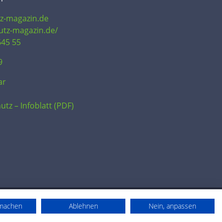
tz-magazin.de
hutz-magazin.de/
645 55
9
ar
utz – Infoblatt (PDF)
rmachen
Ablehnen
Nein, anpassen