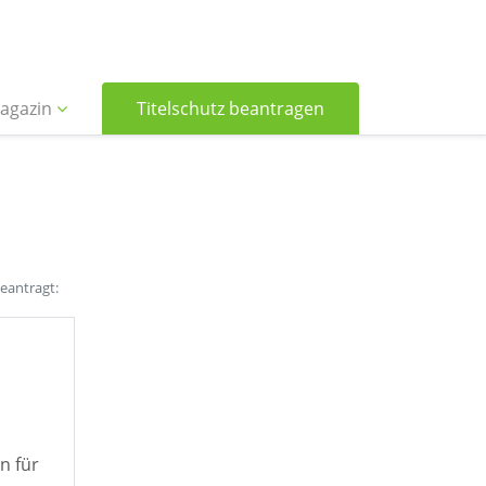
agazin
Titelschutz beantragen
beantragt:
n für