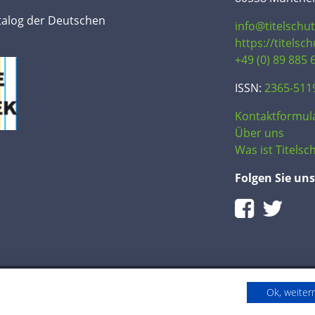
talog der Deutschen
info@titelschu
https://titelsc
+49 (0) 89 885 
ISSN:
2365-511
Kontaktformul
Über uns
Was ist Titelsch
Folgen Sie uns
Ok, weite