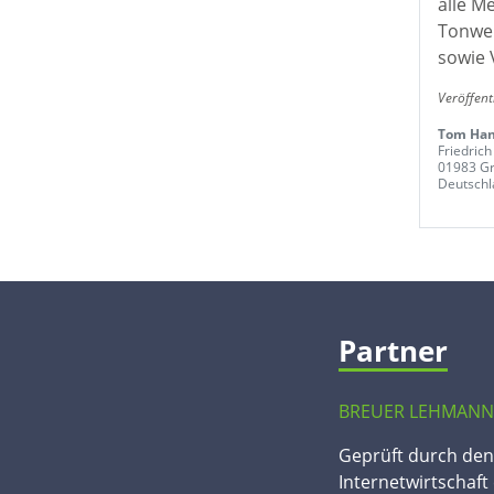
alle M
Tonwer
sowie 
Veröffen
Tom Han
Friedrich
01983 G
Deutschl
Partner
BREUER LEHMANN
Geprüft durch de
Internetwirtschaft 