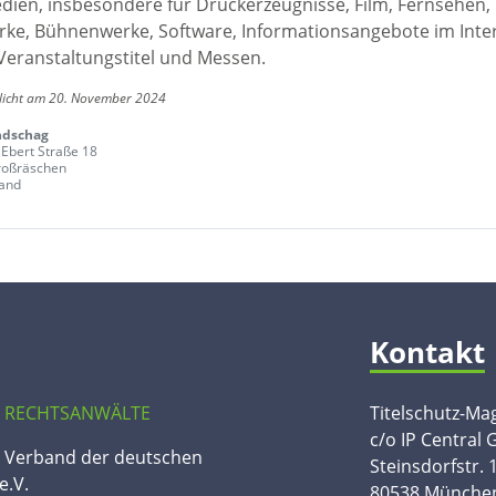
edien, insbesondere für Druckerzeugnisse, Film, Fernsehen,
ke, Bühnenwerke, Software, Informationsangebote im Inte
Veranstaltungstitel und Messen.
tlicht am 20. November 2024
dschag
 Ebert Straße 18
roßräschen
and
Kontakt
 RECHTSANWÄLTE
Titelschutz-Ma
c/o IP Central
n Verband der deutschen
Steinsdorfstr. 
e.V.
80538 Münche